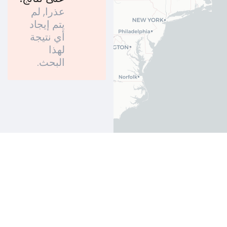
عذرا, لم
يتم إيجاد
أي نتيجة
لهذا
البحث.
Leaflet