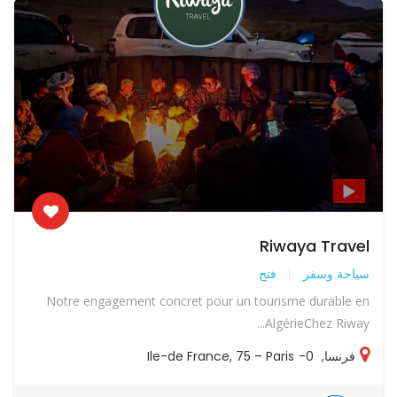
Riwaya Travel
سياحة وسفر
فتح
Notre engagement concret pour un tourisme durable en
AlgérieChez Riway...
فرنسا
,
0-Ile-de France
75 – Paris
,