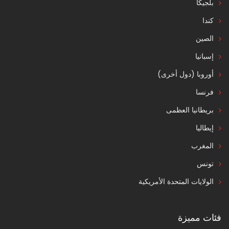
بلجيكا
كندا
الصين
إسبانيا
أوروبا (دول أخرى)
فرنسا
بريطانيا العظمى
إيطاليا
المغرب
تونس
الولايات المتحدة الأمريكية
فئات مميزة