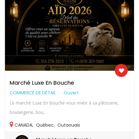
Marché Luxe En Bouche
COMMERCE DE DÉTAIL
Ouvert
Le marché Luxe En Bouche vous invite à sa pâtisserie,
boulangerie, bou...
CANADA
,
Québec
,
Outaouais