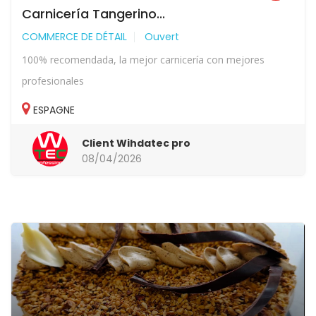
Carnicería Tangerino...
COMMERCE DE DÉTAIL
Ouvert
100% recomendada, la mejor carnicería con mejores
profesionales
ESPAGNE
Client Wihdatec pro
08/04/2026