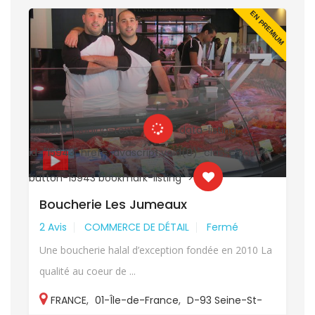
UM
EN PREMIUM
<a data-loading-text="
" data-listing-
<
id="15943" href="javascript:void(0)" class="sonu-
i
button-15943 bookmark-listing ">
b
Boucherie Les Jumeaux
2 Avis
COMMERCE DE DÉTAIL
Fermé
Une boucherie halal d’exception fondée en 2010 La
qualité au coeur de ...
FRANCE
,
01-Île-de-France
,
D-93 Seine-St-