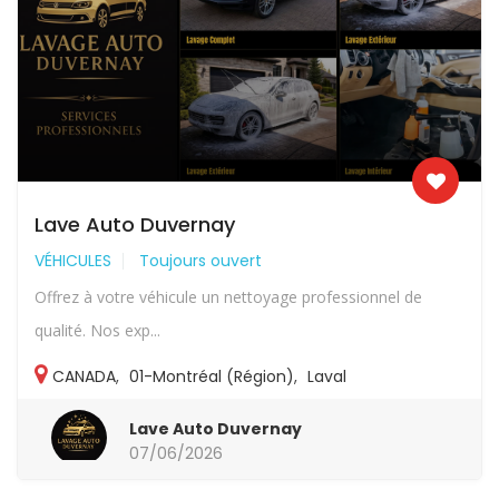
Lave Auto Duvernay
VÉHICULES
Toujours ouvert
Offrez à votre véhicule un nettoyage professionnel de
qualité. Nos exp...
CANADA
,
01-Montréal (Région)
,
Laval
Lave Auto Duvernay
07/06/2026