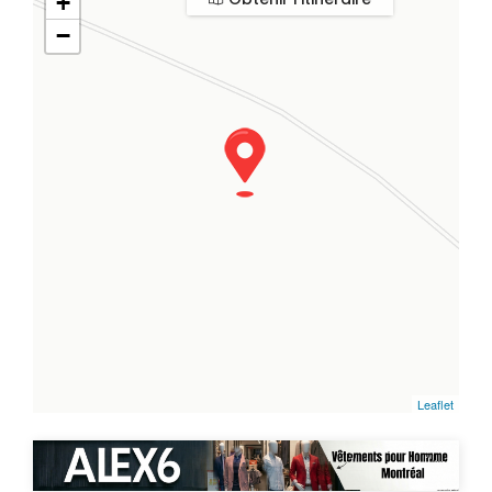
+
−
Leaflet