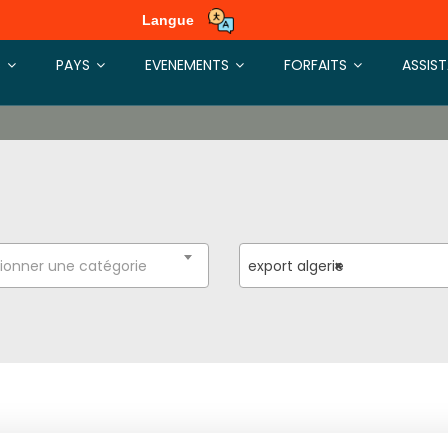
Langue
S
PAYS
EVENEMENTS
FORFAITS
ASSIS
ionner une catégorie
export algerie
×