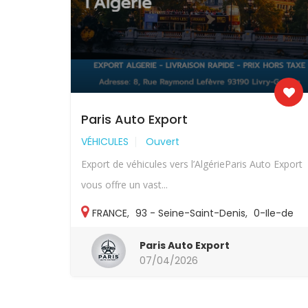
Paris Auto Export
VÉHICULES
Ouvert
Export de véhicules vers l’AlgérieParis Auto Export
vous offre un vast...
FRANCE
,
93 - Seine-Saint-Denis
,
0-Ile-de
France
,
93-Autres
Paris Auto Export
07/04/2026