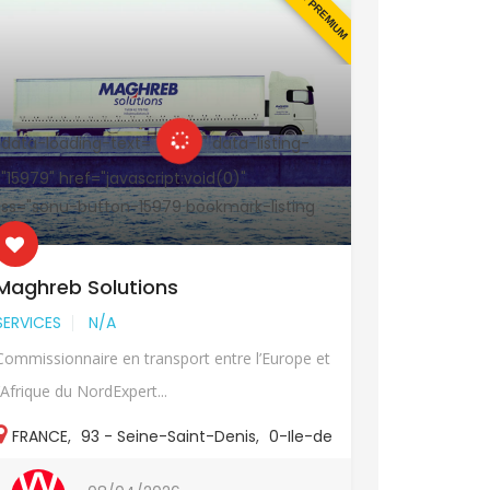
EN PREMIUM
 data-loading-text="
" data-listing-
<a data-load
="15979" href="javascript:void(0)"
id="15974" hr
ass="sonu-button-15979 bookmark-listing
class="sonu-
">
Maghreb Solutions
Paris Au
SERVICES
N/A
VÉHICULES
Commissionnaire en transport entre l’Europe et
Export de vé
l’Afrique du NordExpert...
Export vous o
FRANCE
,
93 - Seine-Saint-Denis
,
0-Ile-de
FRANCE
,
France
,
93-Autres
France
,
93