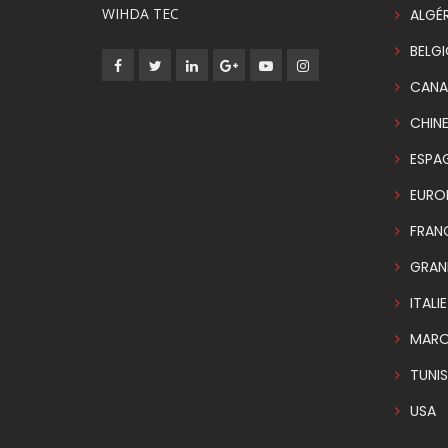
WIHDA TEC
ALGÉR
BELG
CANA
CHIN
ESPA
EURO
FRAN
GRAN
ITALIE
MAR
TUNIS
USA