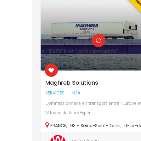
EN PREMIUM
EN PR
-listing-
<a data-loading-text="
" data-listing-
"
id="15979" href="javascript:void(0)"
k-listing
class="sonu-button-15979 bookmark-listing
">
Maghreb Solutions
SERVICES
N/A
ris Auto
Commissionnaire en transport entre l’Europe e
l’Afrique du NordExpert...
is
,
0-Ile-de
FRANCE
,
93 - Seine-Saint-Denis
,
0-Ile-d
France
,
93-Autres