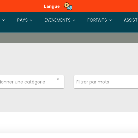
Langue
S
PAYS
EVENEMENTS
FORFAITS
ASSIS
ionner une catégorie
Filtrer par mots