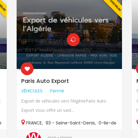
EMIUM
EN PREMIUM
<a data-loading-text="
" data-listing-
<a
id="15974" href="javascript:void(0)"
id
class="sonu-button-15974 bookmark-listing
cl
">
">
Paris Auto Export
VÉHICULES
Fermé
t
Export de véhicules vers l’AlgérieParis Auto
Export vous offre un vast...
e
FRANCE
,
93 - Seine-Saint-Denis
,
0-Ile-de
France
,
93-Autres