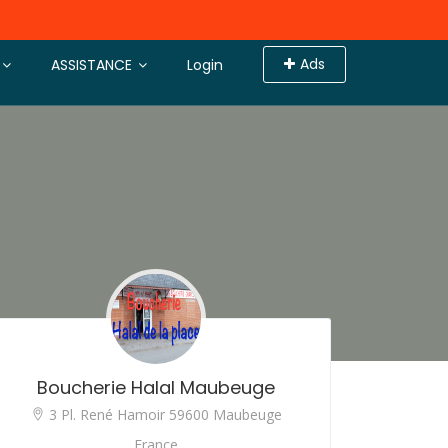
Ads
ASSISTANCE
Login
Boucherie Halal Maubeuge
3 Pl. René Hamoir 59600 Maubeuge
France