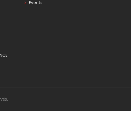
Events
ANCE
vés.