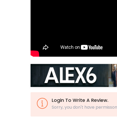
Login To Write A Review.
Sorry, you don't have permisson