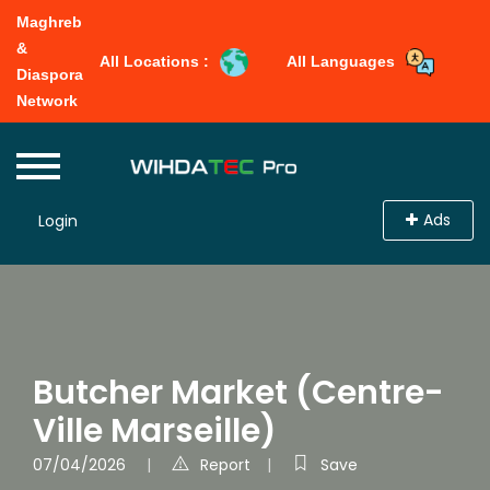
Maghreb
&
All Locations :
All Languages
Diaspora
Network
Ads
Login
Butcher Market (Centre-
Ville Marseille)
07/04/2026
Report
Save