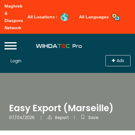
Maghreb
&
All Locations :
All Languages
Diaspora
Network
Ads
Login
Easy Export (Marseille)
07/04/2026
Report
Save