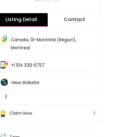
Listing Detail
Contact
Canada
,
01-Montréal (Région)
,
Montreal
+1 514 329-5757
View Website
Claim Now