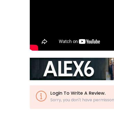
Login To Write A Review.
Sorry, you don't have permisson