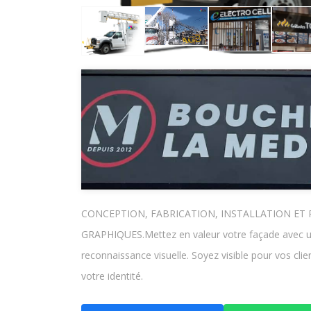
CONCEPTION, FABRICATION, INSTALLATION ET 
GRAPHIQUES.Mettez en valeur votre façade avec un éc
reconnaissance visuelle. Soyez visible pour vos cl
votre identité.