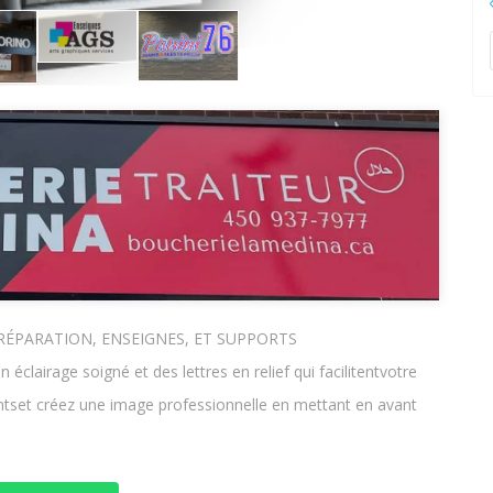
RÉPARATION, ENSEIGNES, ET SUPPORTS
lairage soigné et des lettres en relief qui facilitentvotre
ientset créez une image professionnelle en mettant en avant