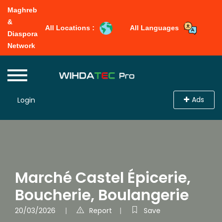
Maghreb
&
All Locations :
All Languages
Diaspora
Network
Ads
Login
Marché Castel Épicerie,
Boucherie, Boulangerie
20/03/2026
Report
Save