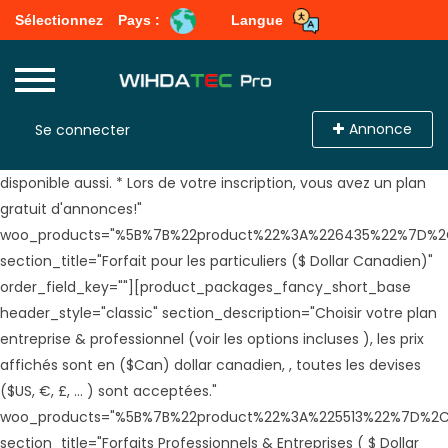
Sélectionnez
Pays :
Langue
[product_packages_fancy_short_base header_style="classic"
section_description="Choisir votre plan particulier (voir options
incluses), les prix affichés sont en ($Can) dollar canadien,
Annonce
Se connecter
toutes les devises ($US, €, £, ... ) sont acceptées. Le paiement
en monaie locale( DA-Algérie, DHM-Maroc, DTN-Tunisie) est
disponible aussi. * Lors de votre inscription, vous avez un plan
gratuit d'annonces!"
woo_products="%5B%7B%22product%22%3A%226435%22%7D%
section_title="Forfait pour les particuliers ($ Dollar Canadien)"
order_field_key=""][product_packages_fancy_short_base
header_style="classic" section_description="Choisir votre plan
entreprise & professionnel (voir les options incluses ), les prix
affichés sont en ($Can) dollar canadien, , toutes les devises
($US, €, £, ... ) sont acceptées."
woo_products="%5B%7B%22product%22%3A%225513%22%7D%
section_title="Forfaits Professionnels & Entreprises ( $ Dollar