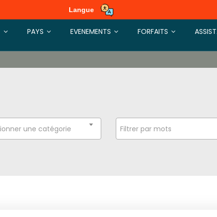
Langue
S
PAYS
EVENEMENTS
FORFAITS
ASSIS
ionner une catégorie
Filtrer par mots