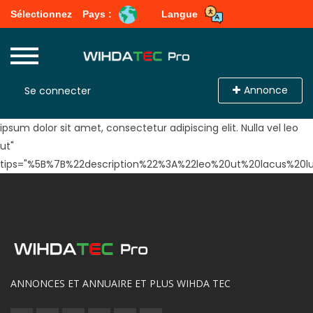
Sélectionnez
Pays :
Langue
[ad_post_short_base ad_post_form_type="yes"
terms_switch="hide" extra_section_title="Extra Fields Section
Title" section_title="Post Your Ad" section_description="Lorem
Annonce
Se connecter
ipsum dolor sit amet, consectetur adipiscing elit. Nulla vel leo
ut" tip_section_title="Saftey Tips" tips_description="Lorem
ipsum dolor sit amet, consectetur adipiscing elit. Nulla vel leo
ut"
tips="%5B%7B%22description%22%3A%22leo%20ut%20lacus%2
ANNONCES ET ANNUAIRE ET PLUS WIHDA TEC