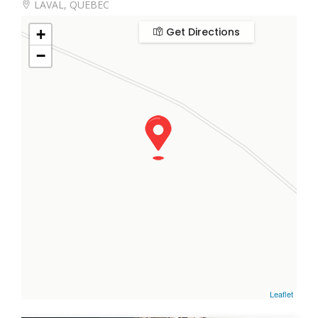
LAVAL, QUEBEC
Get Directions
+
−
Leaflet