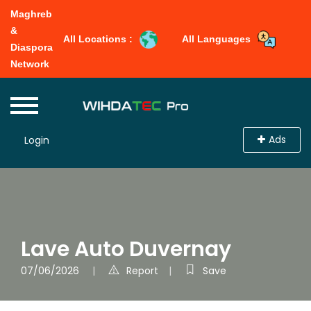
Maghreb
&
All Locations :
All Languages
Diaspora
Network
Ads
Login
Lave Auto Duvernay
07/06/2026
Report
Save