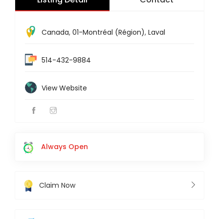
Canada
,
01-Montréal (Région)
,
Laval
514-432-9884
View Website
Always Open
Claim Now