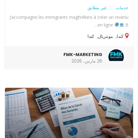
خدمات
غير مطابق
J’accompagne les immigrants maghrébins à créer un revenu
en ligne
B...
كندا
,
مونتريال
,
كندا
FMK-MARKETING
26 مارس، 2026