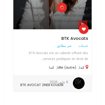
ng-
<a data-loading-text="
" data-listing-
<a data-loading-text="
(0)"
id="18988" href="javascript:void(0)"
ting
class="sonu-button-18988 bookmark-listing
">
">
..
BTK Avocats
خدمات
غير مطابق
خد
la
BTK Avocats est un cabinet offrant des
..
services juridiques en droit de...
كندا
,
Ville (autre)
,
كندا
6 مايو، 2026
BTK AVOCAT ZINEB KOUIDIR