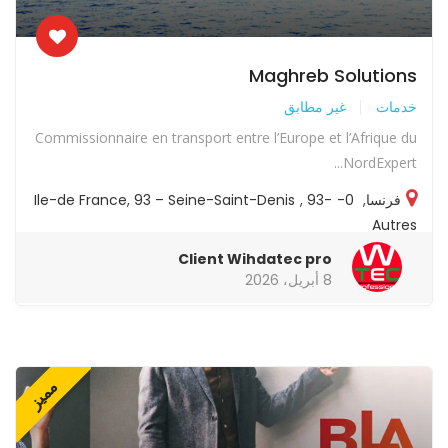
Maghreb Solutions
خدمات
غير مطابق
Commissionnaire en transport entre l’Europe et l’Afrique du
NordExpert...
فرنسا
,
0-Ile-de France
93-
,
93 – Seine-Saint-Denis
,
Autres
Client Wihdatec pro
8 أبريل، 2026
مميز