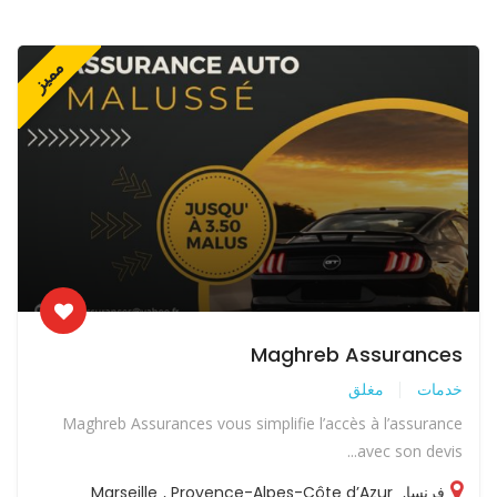
مميز
Maghreb Assurances
خدمات
مغلق
Maghreb Assurances vous simplifie l’accès à l’assurance
avec son devis...
فرنسا
,
Provence-Alpes-Côte d’Azur
,
Marseille