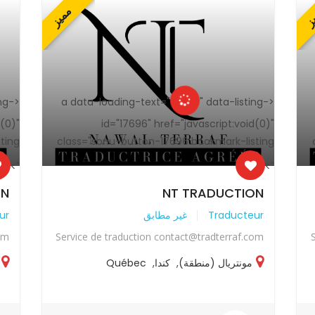
ز
مميز
ing-
<a data-loading-text="
" data-listing-
<a data-loading-text="
d(0)"
id="17696" href="javascript:void(0)"
ting
class="sonu-button-17696 bookmark-listing
">
">
ON
NT TRADUCTION
Traducteur
غير مطابق
ur
om
Service de traduction contact@tradterraf.com
مونتريال (منطقة)
,
كندا
,
Québec