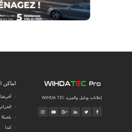
اماكن ال
أفريقيا
إعلانات ودليل والمزيد WIHDA TEC
الجزائر
بلجيكا
كندا