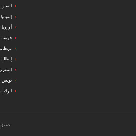
الصين
إسبانيا
أوروبا
فرنسا
بريطاني
إيطاليا
المغرب
تونس
الولايا
حقوق النشر 2020 © صمم بواسطة LOGY