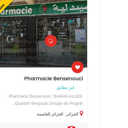
مميز
ممي
" data-listing-
<a data-loading-text="
id="15121" href="javascript:void(0)"
id
class="sonu-button-15121 bookmark-listing
class="son
">
Pharmacie Bensenouci
غير مطابق
Pharmacie Bensenouci BARAKI-ALGER,
Pharmac
Quartier Benyoub Groupe de Proprié...
Quart
الجزائر
,
الجزائر العاصمة