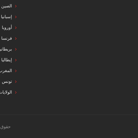
الصين
إسبانيا
أوروبا
فرنسا
بريطاني
إيطاليا
المغرب
تونس
الولايا
حقوق النشر 2020 © صمم بواسطة LOGY