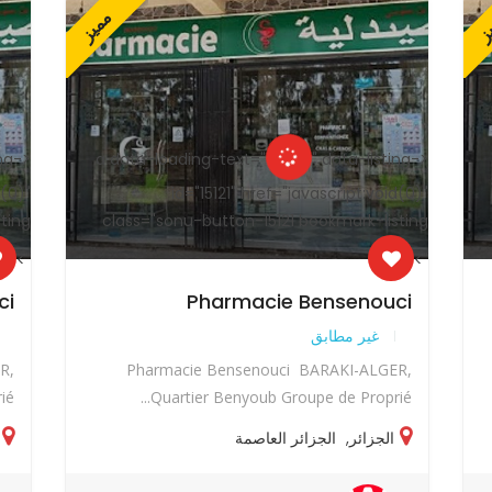
ز
مميز
ing-
<a data-loading-text="
" data-listing-
<a data-loading-text="
d(0)"
id="15121" href="javascript:void(0)"
ting
class="sonu-button-15121 bookmark-listing
">
">
ci
Pharmacie Bensenouci
غير مطابق
R,
Pharmacie Bensenouci BARAKI-ALGER,
..
Quartier Benyoub Groupe de Proprié...
الجزائر
,
الجزائر العاصمة