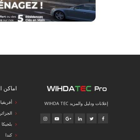
اماكن ال
أفريقيا
إعلانات ودليل والمزيد WIHDA TEC
الجزائر
بلجيكا
كندا