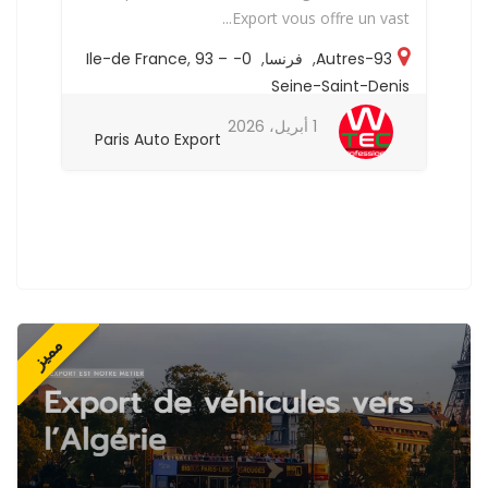
..
Export vous offre un vast...
93-Autres
,
فرنسا
,
0-Ile-de France
93 –
,
is
Seine-Saint-Denis
1 أبريل، 2026
Paris Auto Export
مميز