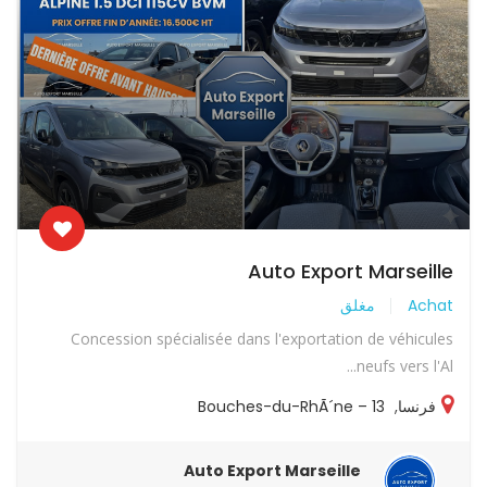
Auto Export Marseille
Achat
مغلق
Concession spécialisée dans l'exportation de véhicules
neufs vers l'Al...
فرنسا
,
13 – Bouches-du-RhÃ´ne
Auto Export Marseille