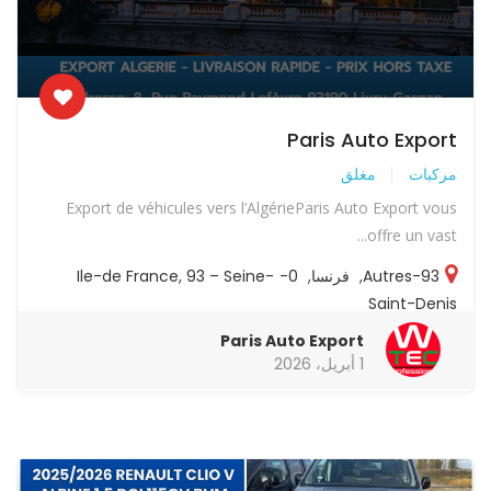
Paris Auto Export
مركبات
مغلق
Export de véhicules vers l’AlgérieParis Auto Export vous
offre un vast...
93-Autres
,
فرنسا
,
0-Ile-de France
93 – Seine-
,
Saint-Denis
Paris Auto Export
1 أبريل، 2026