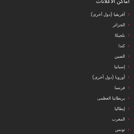
اماكن الاعلانات
أفريقيا (دول أخرى)
الجزائر
بلجيكا
كندا
الصين
إسبانيا
أوروبا (دول أخرى)
فرنسا
بريطانيا العظمى
إيطاليا
المغرب
تونس