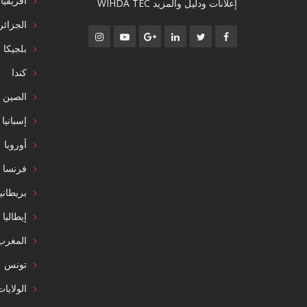
أفريقيا
إعلانات ودليل والمزيد WIHDA TEC
الجزائر
بلجيكا
كندا
الصين
إسبانيا
أوروبا
فرنسا
بريطاني
إيطاليا
المغرب
تونس
الولايا