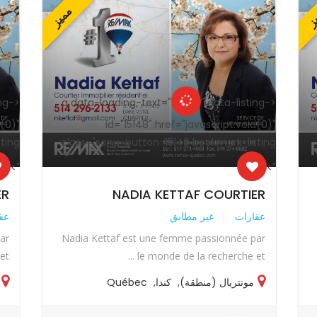
ز
مميز
ing-
<a data-loading-text="
" data-listing-
<a data-loading-text="
d(0)"
id="15148" href="javascript:void(0)"
ting
class="sonu-button-15148 bookmark-listing
">
">
ER
NADIA KETTAF COURTIER
عقارات
غير مطابق
عق
ar
Nadia Kettaf est une femme passionnée par
...
le monde de la recherche et ...
مونتريال (منطقة)
,
كندا
,
Québec