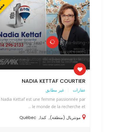
مميز
ممي
" data-listing-
<a data-loading-text="
id="15148" href="javascript:void(0)"
id=
class="sonu-button-15148 bookmark-listing
class="sonu
">
NADIA KETTAF COURTIER
N
عقارات
غير مطابق
Nadia Kettaf est une femme passionnée par
Nadia Ketta
le monde de la recherche et ...
Qu
مونتريال (منطقة)
,
كندا
,
Québec