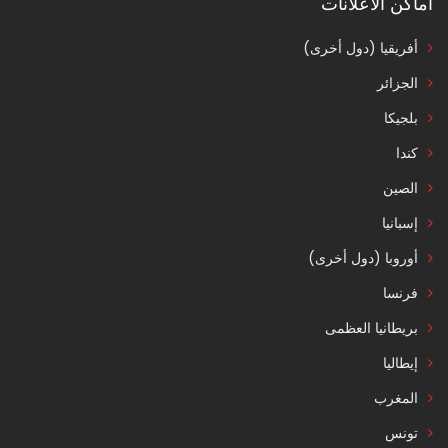
اماكن الاعلانات
أفريقيا (دول أخرى)
الجزائر
بلجيكا
كندا
الصين
إسبانيا
أوروبا (دول أخرى)
فرنسا
بريطانيا العظمى
إيطاليا
المغرب
تونس