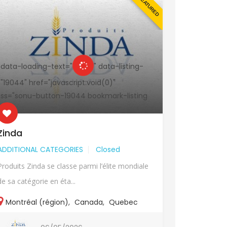
FEATURED
 data-loading-text="
" data-listing-
<a data-load
="19044" href="javascript:void(0)"
id="19044" hr
ass="sonu-button-19044 bookmark-listing
class="sonu-
">
Zinda
Zinda
ADDITIONAL CATEGORIES
Closed
ADDITIONA
Produits Zinda se classe parmi l’élite mondiale
Produits Zin
de sa catégorie en éta...
de sa catégo
Montréal (région)
,
Canada
,
Quebec
Montréal