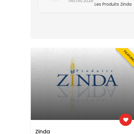
06/05/2026
uits Zinda
Les Produits Zinda
FEATUR
Zinda