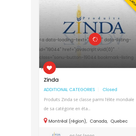
FEATURED
FEAT
-listing-
<a data-loading-text="
" data-listing-
"
id="19044" href="javascript:void(0)"
k-listing
class="sonu-button-19044 bookmark-listing
">
Zinda
ed
ADDITIONAL CATEGORIES
Closed
te mondiale
Produits Zinda se classe parmi l’élite mondiale
de sa catégorie en éta...
Quebec
Montréal (région)
,
Canada
,
Quebec