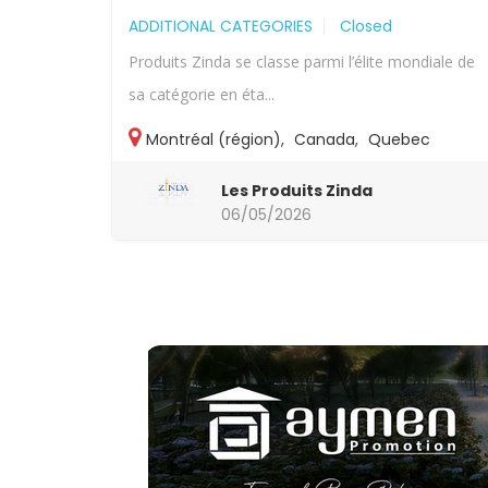
ADDITIONAL CATEGORIES
Closed
Produits Zinda se classe parmi l’élite mondiale de
sa catégorie en éta...
Montréal (région)
,
Canada
,
Quebec
Les Produits Zinda
06/05/2026