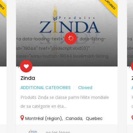
URED
FEATURED
<a data-loading-text="
" data-listing-
<a
id="19044" href="javascript:void(0)"
id
class="sonu-button-19044 bookmark-listing
cl
">
">
Zinda
ADDITIONAL CATEGORIES
Closed
Produits Zinda se classe parmi l’élite mondiale
de sa catégorie en éta...
Montréal (région)
,
Canada
,
Quebec