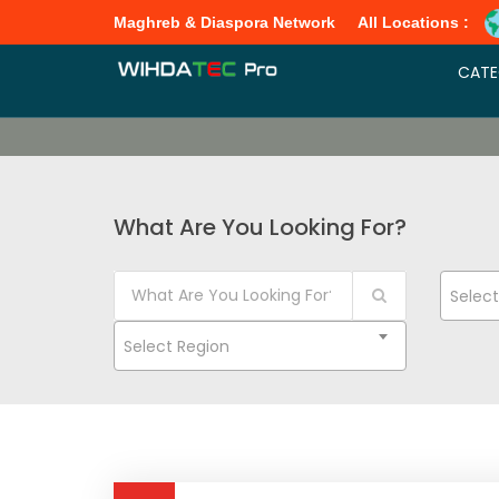
Maghreb & Diaspora Network
All Locations :
CATE
What Are You Looking For?
Selec
Select Region