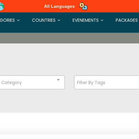
All Languages
GORIES
COUNTRIES
EVENEMENTS
PACKAGES
t Category
Filter By Tags