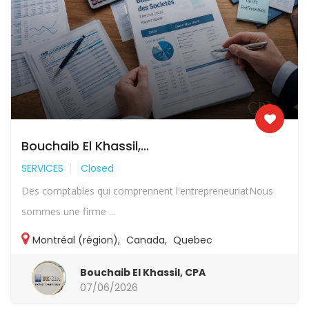
Bouchaib El Khassil,...
SERVICES
Closed
Des comptables qui comprennent l'entrepreneuriatNous
sommes une firme ...
Montréal (région)
,
Canada
,
Quebec
Bouchaib El Khassil, CPA
07/06/2026