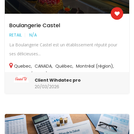
Boulangerie Castel
RETAIL
N/A
La Boulangerie Castel est un établissement réputé pour
ses délicieuses...
Quebec
,
CANADA
,
Québec
,
Montréal (région)
,
Montréal (région)
,
Canada
Client Wihdatec pro
20/03/2026