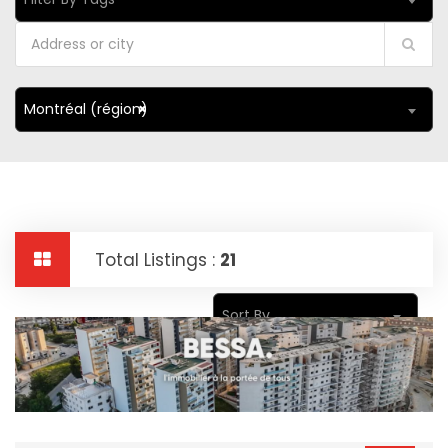
Montréal (région)
×
Total Listings :
21
Sort By