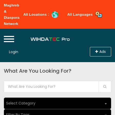
Maghreb
&
All Locations :
All Languages
Diaspora
Network
Ads
Login
What Are You Looking For?
Select Category
Filter By Tags