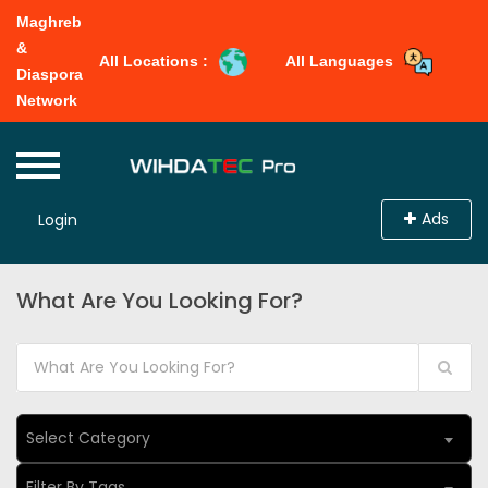
Maghreb
&
All Locations :
All Languages
Diaspora
Network
Ads
Login
What Are You Looking For?
Select Category
Filter By Tags