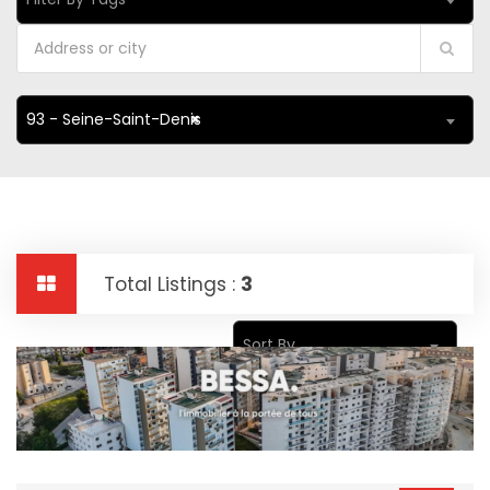
93 - Seine-Saint-Denis
×
Total Listings :
3
Sort By