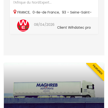
l’Afrique du NordExpert...
FRANCE
,
0-Ile-de France
,
93 – Seine-Saint-
Denis
,
93-Autres
08/04/2026
Client Wihdatec pro
FEATURED