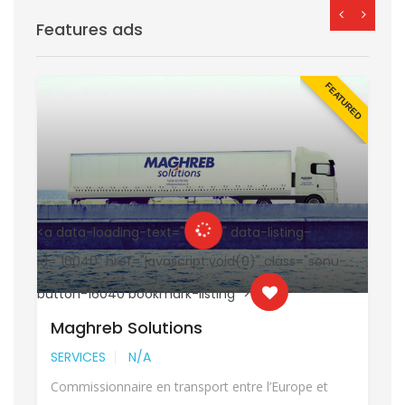
Features ads
D
FEATURED
<a data-loading-text="
" data-listing-
<
id="16040" href="javascript:void(0)" class="sonu-
i
button-16040 bookmark-listing ">
b
Maghreb Solutions
SERVICES
N/A
Commissionnaire en transport entre l’Europe et