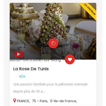
UM
EN PREMIUM
<a data-loading-text="
" data-listing-
<
id="15973" href="javascript:void(0)" class="sonu-
i
button-15973 bookmark-listing ">
b
La Rose De Tunis
N/A
Une passion familiale pour la pâtisserie orientale
depuis plus de 30 a...
FRANCE
,
75 - Paris
,
0-Ile-de France
,