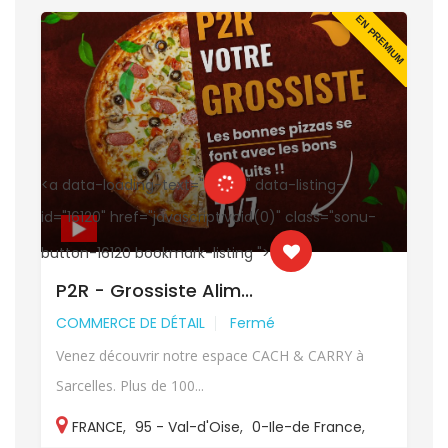
UM
EN PREMIUM
<a data-loading-text="
" data-listing-
<
id="16120" href="javascript:void(0)" class="sonu-
i
button-16120 bookmark-listing ">
b
P2R - Grossiste Alim...
COMMERCE DE DÉTAIL
Fermé
Venez découvrir notre espace CACH & CARRY à
Sarcelles. Plus de 100...
FRANCE
,
95 - Val-d'Oise
,
0-Ile-de France
,