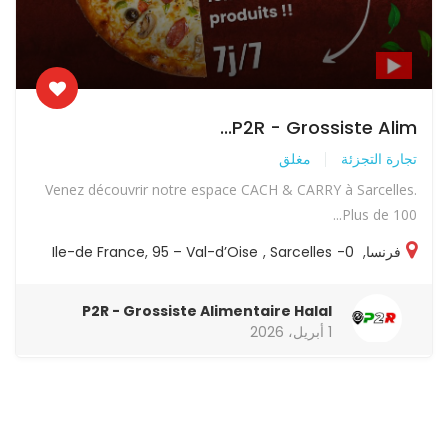
P2R - Grossiste Alim...
تجارة التجزئة
مغلق
Venez découvrir notre espace CACH & CARRY à Sarcelles.
Plus de 100...
فرنسا
,
0-Ile-de France
Sarcelles
,
95 – Val-d’Oise
,
P2R - Grossiste Alimentaire Halal
1 أبريل، 2026