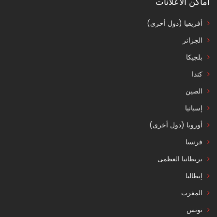
اماكن الاعلانات
أفريقيا (دول أخرى)
الجزائر
بلجيكا
كندا
الصين
إسبانيا
أوروبا (دول أخرى)
فرنسا
بريطانيا العظمى
إيطاليا
المغرب
تونس