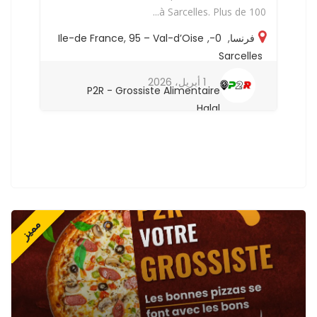
..
à Sarcelles. Plus de 100...
فرنسا
,
0-Ile-de France
,
95 – Val-d’Oise
,
s
Sarcelles
1 أبريل، 2026
P2R - Grossiste Alimentaire
Halal
مميز