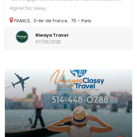
AlgérieChez Riway...
FRANCE
,
0-Ile-de France
,
75 – Paris
Riwaya Travel
07/05/2026