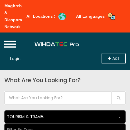
Maghreb
&
All Locations :
All Languages
Diaspora
Network
Ads
Login
What Are You Looking For?
TOURISM & TRAVEL
×
Filter By Tags